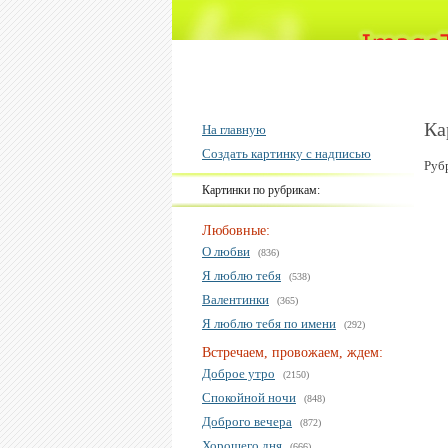
Ка
На главную
Создать картинку с надписью
Руб
Картинки по рубрикам:
Любовные:
О любви
(836)
Я люблю тебя
(538)
Валентинки
(365)
Я люблю тебя по имени
(292)
Встречаем, провожаем, ждем:
Доброе утро
(2150)
Спокойной ночи
(848)
Доброго вечера
(872)
Хорошего дня
(666)