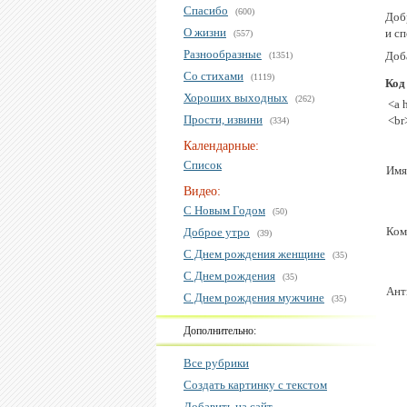
Спасибо
(600)
Доб
О жизни
и с
(557)
Разнообразные
Доб
(1351)
Со стихами
(1119)
Код
Хороших выходных
(262)
<a 
Прости, извини
<br
(334)
Календарные:
Список
Имя
Видео:
С Новым Годом
(50)
Ком
Доброе утро
(39)
С Днем рождения женщине
(35)
С Днем рождения
(35)
Ант
С Днем рождения мужчине
(35)
Дополнительно:
Все рубрики
Создать картинку с текстом
Добавить на сайт