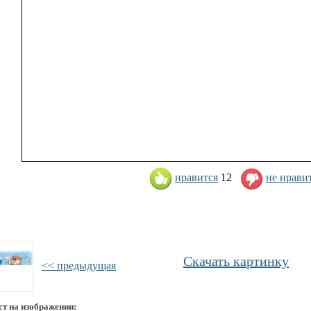
нравится
12
не нрави
Скачать картинку
<< предыдущая
ст на изображении: