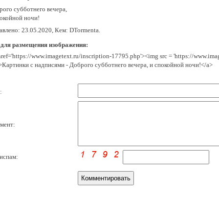
рого субботнего вечера,
покойной ночи!
авлено: 23.05.2020, Кем: DTormenta.
 для размещения изображения:
href='https://www.imagetext.ru/inscription-17795.php'><img src = 'https://www.im
>Картинки с надписями - Доброго субботнего вечера, и спокойной ночи!</a>
:
мент:
испам: