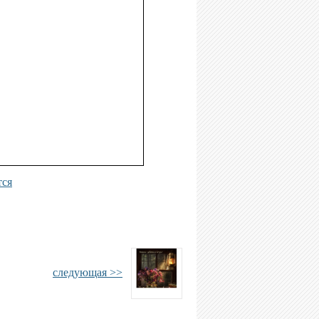
тся
следующая >>