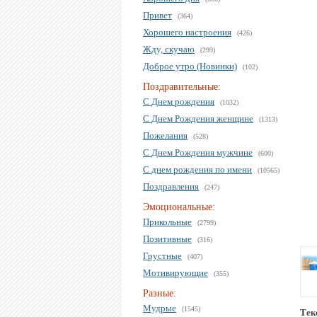
Привет
(364)
Хорошего настроения
(426)
Жду, скучаю
(299)
Доброе утро (Новинки)
(102)
Поздравительные:
С Днем рождения
(1032)
С Днем Рождения женщине
(1313)
Пожелания
(528)
С Днем Рождения мужчине
(600)
С днем рождения по имени
(10565)
Поздравления
(247)
Эмоциональные:
Прикольные
(2799)
Позитивные
(316)
Грустные
(407)
Мотивирующие
(355)
Разные:
Мудрые
(1545)
Тек