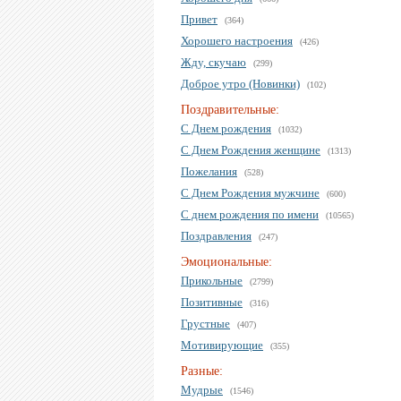
Привет
(364)
Хорошего настроения
(426)
Жду, скучаю
(299)
Доброе утро (Новинки)
(102)
Поздравительные:
С Днем рождения
(1032)
С Днем Рождения женщине
(1313)
Пожелания
(528)
С Днем Рождения мужчине
(600)
С днем рождения по имени
(10565)
Поздравления
(247)
Эмоциональные:
Прикольные
(2799)
Позитивные
(316)
Грустные
(407)
Мотивирующие
(355)
Разные:
Мудрые
(1546)