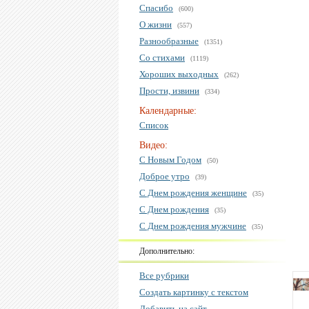
Спасибо
(600)
О жизни
(557)
Разнообразные
(1351)
Со стихами
(1119)
Хороших выходных
(262)
Прости, извини
(334)
Календарные:
Список
Видео:
С Новым Годом
(50)
Доброе утро
(39)
С Днем рождения женщине
(35)
С Днем рождения
(35)
С Днем рождения мужчине
(35)
Дополнительно:
Все рубрики
Создать картинку с текстом
Добавить на сайт