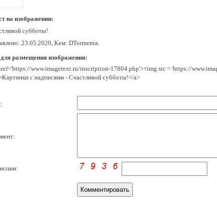
ст на изображении:
стливой субботы!
авлено: 23.05.2020, Кем: DTormenta.
 для размещения изображения:
href='https://www.imagetext.ru/inscription-17804.php'><img src = 'https://www.im
>Картинки с надписями - Счастливой субботы!</a>
:
мент:
испам: