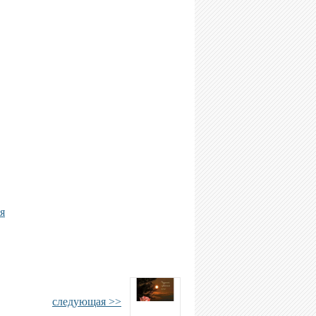
я
следующая >>