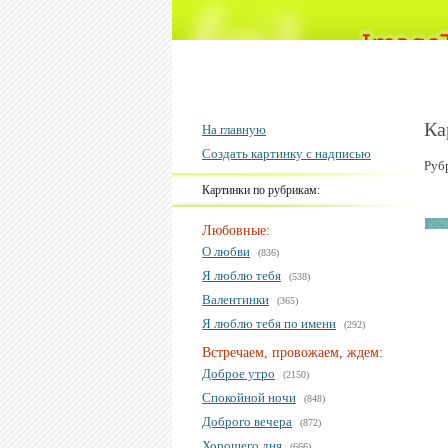
Ка
На главную
Создать картинку с надписью
Руб
Картинки по рубрикам:
Любовные:
О любви
(836)
Я люблю тебя
(538)
Валентинки
(365)
Я люблю тебя по имени
(292)
Встречаем, провожаем, ждем:
Доброе утро
(2150)
Спокойной ночи
(848)
Доброго вечера
(872)
Хорошего дня
(666)