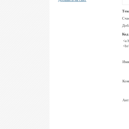
Тек
Сча
Доб
Код
<a 
<br
Имя
Ком
Ант