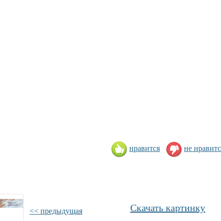
нравится
не нравитс
Скачать картинку
<< предыдущая