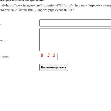
href='https://www.imagetext.ru/inscription-17807.php'><img src = 'https://www.im
>Картинки с надписями - Доброго утра субботы!</a>
:
мент:
испам: