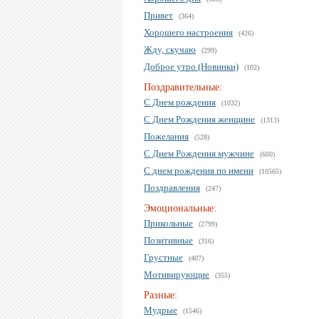
Привет
(364)
Хорошего настроения
(426)
Жду, скучаю
(299)
Доброе утро (Новинки)
(102)
Поздравительные:
С Днем рождения
(1032)
С Днем Рождения женщине
(1313)
Пожелания
(528)
С Днем Рождения мужчине
(600)
С днем рождения по имени
(10565)
Поздравления
(247)
Эмоциональные:
Прикольные
(2799)
Позитивные
(316)
Грустные
(407)
Мотивирующие
(355)
Разные:
Мудрые
(1546)