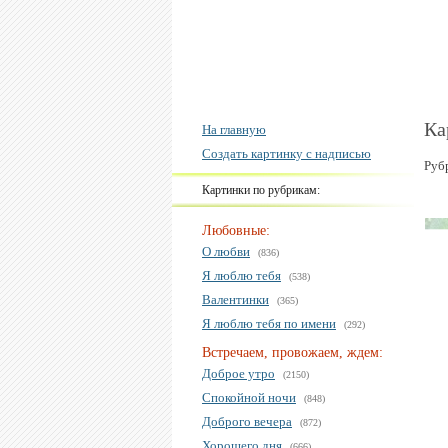
Ка
На главную
Создать картинку с надписью
Руб
Картинки по рубрикам:
Любовные:
О любви
(836)
Я люблю тебя
(538)
Валентинки
(365)
Я люблю тебя по имени
(292)
Встречаем, провожаем, ждем:
Доброе утро
(2150)
Спокойной ночи
(848)
Доброго вечера
(872)
Хорошего дня
(666)