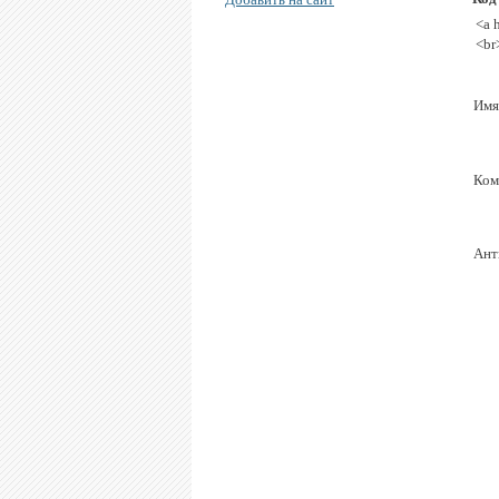
<a 
<br
Имя
Ком
Ант