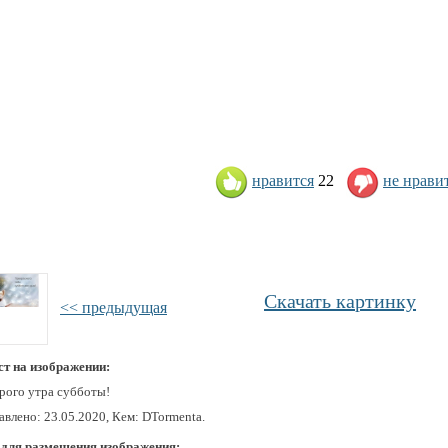
нравится
22
не нрави
Скачать картинку
<< предыдущая
ст на изображении:
рого утра субботы!
авлено: 23.05.2020, Кем: DTormenta.
 для размещения изображения: