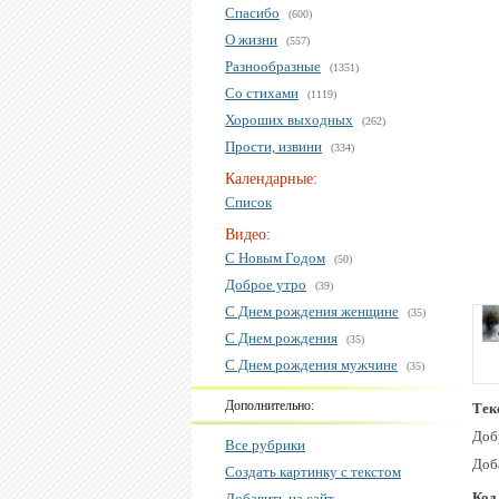
Спасибо
(600)
О жизни
(557)
Разнообразные
(1351)
Со стихами
(1119)
Хороших выходных
(262)
Прости, извини
(334)
Календарные:
Список
Видео:
С Новым Годом
(50)
Доброе утро
(39)
С Днем рождения женщине
(35)
С Днем рождения
(35)
С Днем рождения мужчине
(35)
Дополнительно:
Тек
Доб
Все рубрики
Доб
Создать картинку с текстом
Код
Добавить на сайт