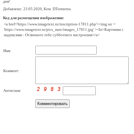
дня!
Добавлено: 23.05.2020, Кем: DTormenta.
Код для размещения изображения:
<a href='https://www.imagetext.ru/inscription-17811.php'><img src =
'https://www.imagetext.ru/pics_max/images_17811.jpg' ><br>Картинки с
надписями - Отличного тебе субботнего настроения</a>
Имя:
Коммент:
Антиспам: