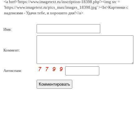
<a href='https://www.imagetext.ru/inscription-18398.php'><img src =
'https://www.imagetext.ru/pics_max/images_18398.jpg' ><br>Картинки с
надписями - Удачи тебе, и хорошего дня!</a>
Имя:
Коммент:
Антиспам: