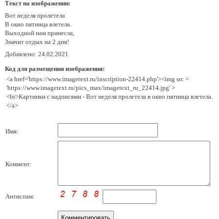
Текст на изображении:
Вот неделя пролетела
В окно пятница влетела.
Выходной нам принесла,
Значит отдых на 2 дня!
Добавлено: 24.02.2021
Код для размещения изображения:
<a href='https://www.imagetext.ru/inscription-22414.php'><img src =
'https://www.imagetext.ru/pics_max/imagetext_ru_22414.jpg' >
<br>Картинки с надписями - Вот неделя пролетела в окно пятница влетела.
</a>
Имя:
Коммент:
Антиспам: