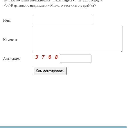
'https://www.imagetext.ru/pics_max/imagetext_ru_22716.jpg' >
<br>Картинки с надписями - Милого весеннего утра!</a>
Имя:
Коммент:
Антиспам: