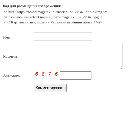
Код для размещения изображения:
<a href='https://www.imagetext.ru/inscription-22341.php'><img src =
'https://www.imagetext.ru/pics_max/imagetext_ru_22341.jpg' >
<br>Картинки с надписями - Утренний весенний привет!</a>
Имя:
Коммент:
Антиспам: