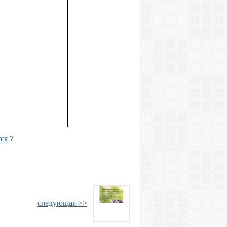
тся
7
следующая >>