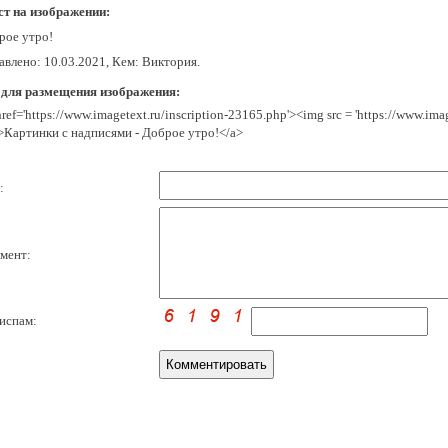
ст на изображении:
рое утро!
авлено: 10.03.2021, Кем: Виктория.
 для размещения изображения:
href='https://www.imagetext.ru/inscription-23165.php'><img src = 'https://www.im
>Картинки с надписями - Доброе утро!</a>
:
мент:
испам: