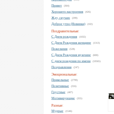
Привет
(364)
Хорошего настроения
(426)
Жду, скучаю
(299)
Доброе утро (Новинки)
(102)
Поздравительные:
С Днем рождения
(1032)
С Днем Рождения женщине
(1313)
Пожелания
(528)
С Днем Рождения мужчине
(600)
С днем рождения по имени
(10565)
Поздравления
(247)
Эмоциональные:
Прикольные
(2799)
Позитивные
(316)
Грустные
(407)
Мотивирующие
(355)
Разные:
Мудрые
(1546)