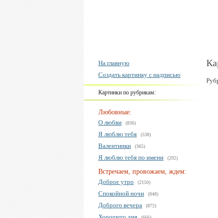
Ка
На главную
Создать картинку с надписью
Руб
Картинки по рубрикам:
Любовные:
О любви
(836)
Я люблю тебя
(538)
Валентинки
(365)
Я люблю тебя по имени
(292)
Встречаем, провожаем, ждем:
Доброе утро
(2150)
Спокойной ночи
(848)
Доброго вечера
(872)
Хорошего дня
(666)