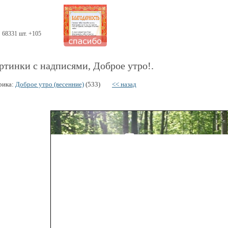
68331 шт. +105
ртинки с надписями, Доброе утро!.
рика:
Доброе утро (весенние)
(533)
<< назад