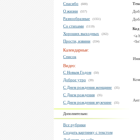
Спасибо
Тек
(600)
О жизни
Доб
(557)
Разнообразные
Доб
(1351)
Со стихами
(1119)
Код
Хороших выходных
(262)
<a 
Прости, извини
<br
(334)
Календарные:
Список
Имя
Видео:
С Новым Годом
(50)
Ком
Доброе утро
(39)
С Днем рождения женщине
(35)
С Днем рождения
(35)
Ант
С Днем рождения мужчине
(35)
Дополнительно:
Все рубрики
Создать картинку с текстом
Добавить на сайт