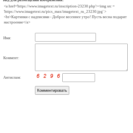
<a href='https://www.imagetext.ru/inscription-23230.php'><img src =
'https://www.imagetext.ru/pics_max/imagetext_ru_23230.jpg' >
<br>Картинки с надписями - Доброе весеннее утро! Пусть весна подарит
настроение</a>
Имя:
Коммент:
Антиспам: