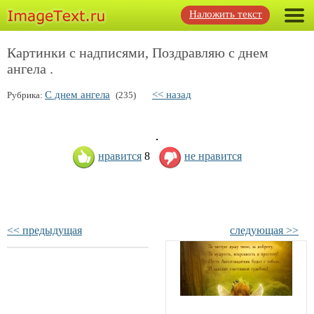
Наложить текст
Картинки с надписями, Поздравляю с днем
ангела .
С днем ангела
<< назад
Рубрика:
(235)
нравится
8
не нравится
<< предыдущая
следующая >>