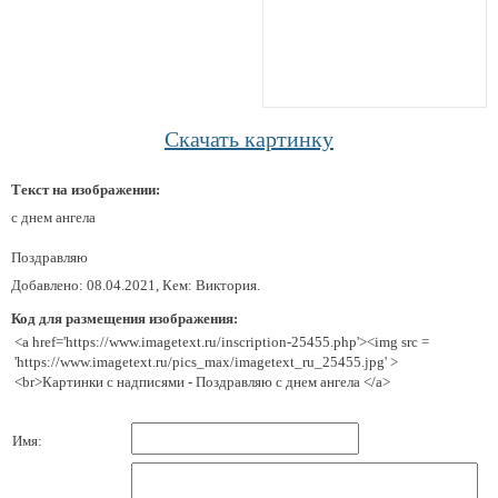
Скачать картинку
Текст на изображении:
с днем ангела
Поздравляю
Добавлено: 08.04.2021, Кем: Виктория.
Код для размещения изображения:
<a href='https://www.imagetext.ru/inscription-25455.php'><img src =
'https://www.imagetext.ru/pics_max/imagetext_ru_25455.jpg' >
<br>Картинки с надписями - Поздравляю с днем ангела </a>
Имя: