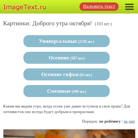
Наложить текст
Картинки: Доброго утра октября!
(103 шт.)
Универсальные
(2150 шт.)
Осенние
(507 шт.)
Осенние гифки
(62 шт.)
Смешные
(440 шт.)
Каким мы видим утро, когда осень уже давно вступила в свои права? Для
оптимистов оно всегда будет добрым и прекрасным.
Порядок:
по рейтингу
/
по дате