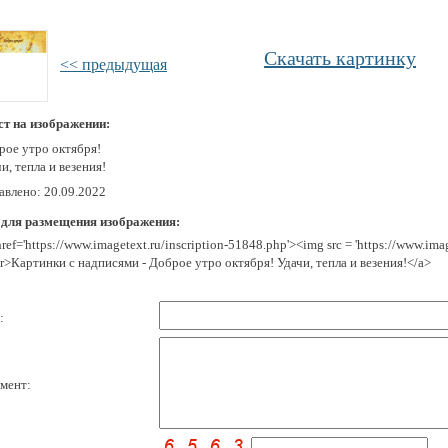
Скачать картинку
<< предыдущая
ст на изображении:
рое утро октября!
и, тепла и везения!
авлено: 20.09.2022
 для размещения изображения:
href='https://www.imagetext.ru/inscription-51848.php'><img src = 'https://www.im
r>Картинки с надписями - Доброе утро октября! Удачи, тепла и везения!</a>
:
мент: