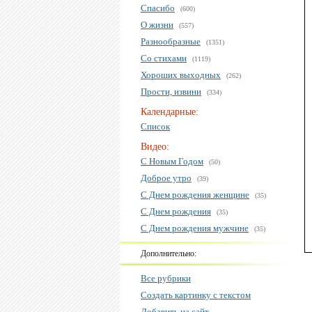
Спасибо
(600)
О жизни
(557)
Разнообразные
(1351)
Со стихами
(1119)
Хороших выходных
(262)
Прости, извини
(334)
Календарные:
Список
Видео:
С Новым Годом
(50)
Доброе утро
(39)
С Днем рождения женщине
(35)
С Днем рождения
(35)
С Днем рождения мужчине
(35)
Дополнительно:
Все рубрики
Создать картинку с текстом
Добавить на сайт