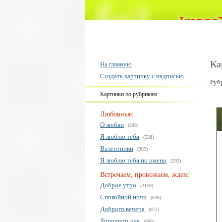
Ка
На главную
Создать картинку с надписью
Руб
Картинки по рубрикам:
Любовные:
О любви
(836)
Я люблю тебя
(538)
Валентинки
(365)
Я люблю тебя по имени
(292)
Встречаем, провожаем, ждем:
Доброе утро
(2150)
Спокойной ночи
(848)
Доброго вечера
(872)
Хорошего дня
(666)