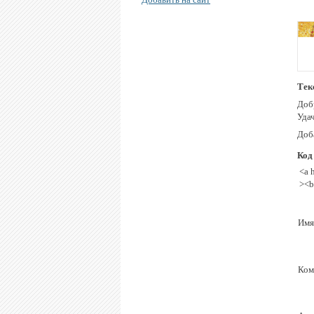
Тек
Доб
Удач
Доб
Код
<a 
><b
Имя
Ком