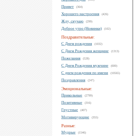
Привет
(364)
Хорошего настроения
(426)
Жду, скучаю
(299)
Доброе утро (Новинки)
(102)
Поздравительные:
С Днем рождения
(1032)
С Днем Рождения женщине
(1313)
Пожелания
(528)
С Днем Рождения мужчине
(600)
С днем рождения по имени
(10565)
Поздравления
(247)
Эмоциональные:
Прикольные
(2799)
Позитивные
(316)
Грустные
(407)
Мотивирующие
(355)
Разные:
Мудрые
(1546)