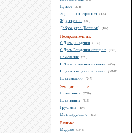
Привет
(364)
Хорошего настроения
(426)
Жду, скучаю
(299)
Доброе утро (Новинки)
(102)
Поздравительные:
С Днем рождения
(1032)
С Днем Рождения женщине
(1313)
Пожелания
(528)
С Днем Рождения мужчине
(600)
С днем рождения по имени
(10565)
Поздравления
(247)
Эмоциональные:
Прикольные
(2799)
Позитивные
(316)
Грустные
(407)
Мотивирующие
(355)
Разные:
Мудрые
(1545)