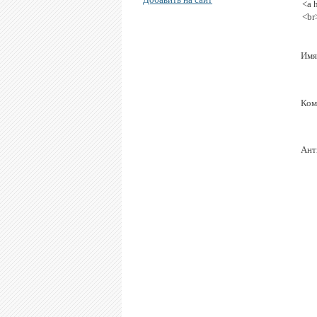
<a 
<br
Имя
Ком
Ант