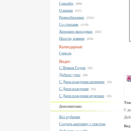
Спасибо
(600)
О жизни
(557)
Разнообразные
(1351)
Со стихами
(1119)
Хороших выходных
(262)
Прости, извини
(334)
Календарные:
Список
Видео:
С Новым Годом
(50)
Доброе утро
(39)
С Днем рождения женщине
(35)
С Днем рождения
(35)
С Днем рождения мужчине
(35)
Тек
Дополнительно:
С дн
Все рубрики
Доб
Создать картинку с текстом
Код
Добавить на сайт