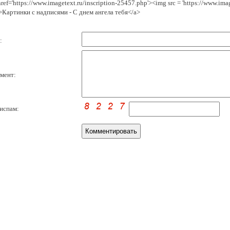
href='https://www.imagetext.ru/inscription-25457.php'><img src = 'https://www.im
>Картинки с надписями - С днем ангела тебя</a>
:
мент:
испам: