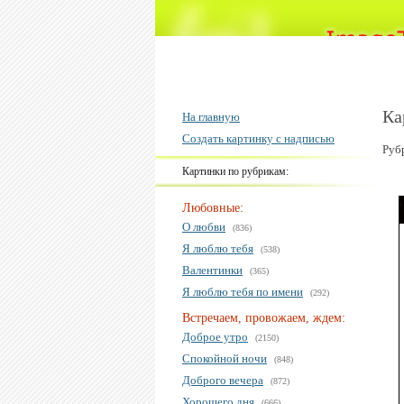
Ка
На главную
Создать картинку с надписью
Руб
Картинки по рубрикам:
Любовные:
О любви
(836)
Я люблю тебя
(538)
Валентинки
(365)
Я люблю тебя по имени
(292)
Встречаем, провожаем, ждем:
Доброе утро
(2150)
Спокойной ночи
(848)
Доброго вечера
(872)
Хорошего дня
(666)