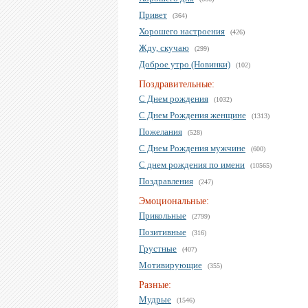
Привет
(364)
Хорошего настроения
(426)
Жду, скучаю
(299)
Доброе утро (Новинки)
(102)
Поздравительные:
С Днем рождения
(1032)
С Днем Рождения женщине
(1313)
Пожелания
(528)
С Днем Рождения мужчине
(600)
С днем рождения по имени
(10565)
Поздравления
(247)
Эмоциональные:
Прикольные
(2799)
Позитивные
(316)
Грустные
(407)
Мотивирующие
(355)
Разные:
Мудрые
(1546)