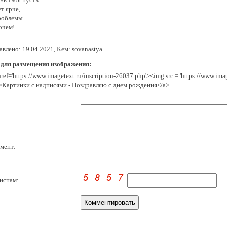
т ярче,
роблемы
очем!
влено: 19.04.2021, Кем: sovanastya.
 для размещения изображения:
href='https://www.imagetext.ru/inscription-26037.php'><img src = 'https://www.im
>Картинки с надписями - Поздравляю с днем рождения</a>
:
мент:
испам: