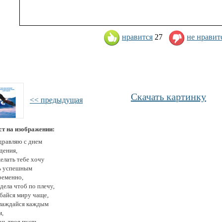
нравится
27
не нравит
Скачать картинку
<< предыдущая
ст на изображении:
дравляю с днем
дения,
елать тебе хочу
ь успешным
ременно,
дела чтоб по плечу,
байся миру чаще,
лаждайся каждым
м,
нь твоя пусть