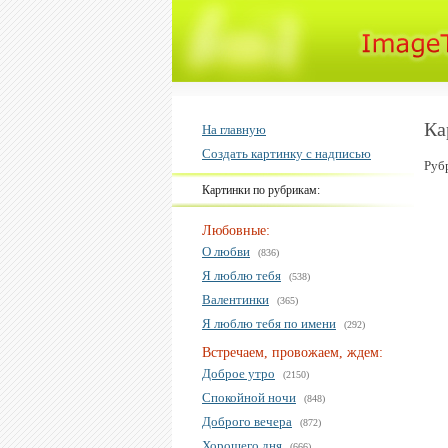
Ка
На главную
Создать картинку с надписью
Руб
Картинки по рубрикам:
Любовные:
О любви
(836)
Я люблю тебя
(538)
Валентинки
(365)
Я люблю тебя по имени
(292)
Встречаем, провожаем, ждем:
Доброе утро
(2150)
Спокойной ночи
(848)
Доброго вечера
(872)
Хорошего дня
(666)