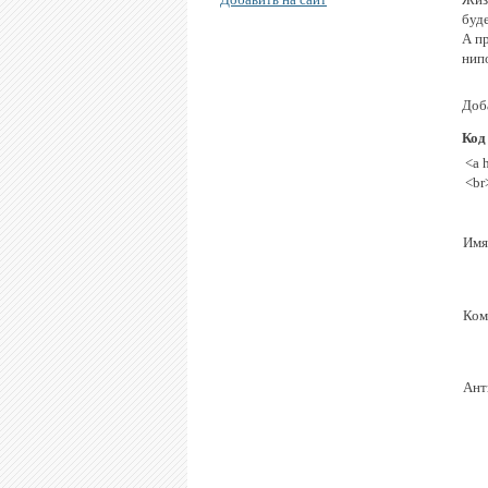
буде
А п
нип
Доба
Код
<a 
<br
Имя
Ком
Ант