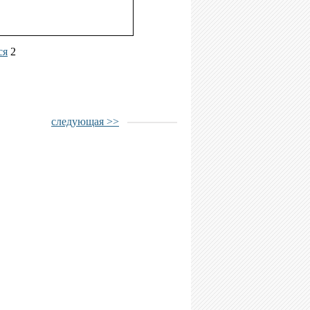
ся
2
следующая >>