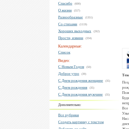
Спасибо
(600)
О жизни
(557)
Разнообразные
(1351)
Со стихами
(1119)
Хороших выходных
(262)
Прости, извини
(334)
Календарные:
Список
Видео:
С Новым Годом
(50)
Доброе утро
(39)
Тек
С Днем рождения женщине
(35)
Поз
С Днем рождения
рож
(35)
Пож
С Днем рождения мужчине
(35)
Буд
неп
Дополнительно:
Все 
Улы
Все рубрики
Нас
Создать картинку с текстом
дне
Добавить на сайт
Жиз