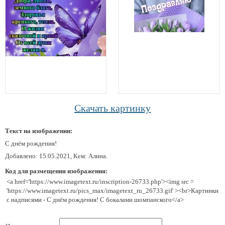
Скачать картинку
Текст на изображении:
С днём рождения!
Добавлено: 15.05.2021, Кем: Алина.
Код для размещения изображения:
<a href='https://www.imagetext.ru/inscription-26733.php'><img src =
'https://www.imagetext.ru/pics_max/imagetext_ru_26733.gif' ><br>Картинки
с надписями - С днём рождения! С бокалами шомпанского</a>