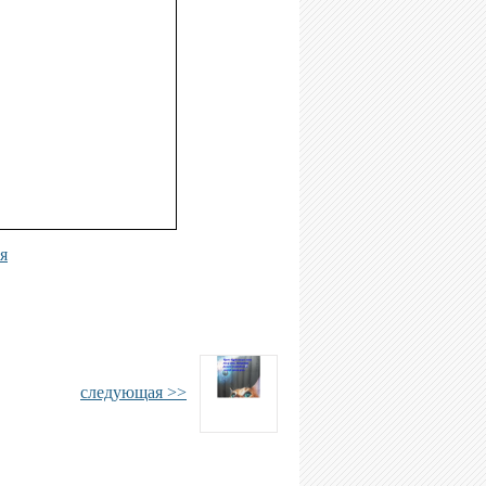
я
следующая >>