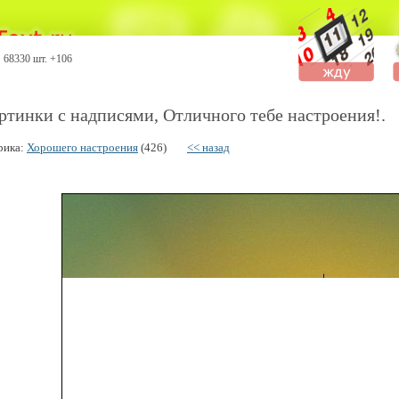
68330 шт. +106
ртинки с надписями, Отличного тебе настроения!.
рика:
Хорошего настроения
(426)
<< назад