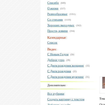
Спасибо
(600)
О жизни
(557)
Разнообразные
(1351)
Со стихами
(1119)
Хороших выходных
(262)
Прости, извини
(334)
Календарные:
Список
Видео:
С Новым Годом
(50)
Доброе утро
(39)
С Днем рождения женщине
(35)
С Днем рождения
(35)
С Днем рождения мужчине
(35)
Дополнительно:
Все рубрики
Тек
Создать картинку с текстом
Отл
Добавить на сайт