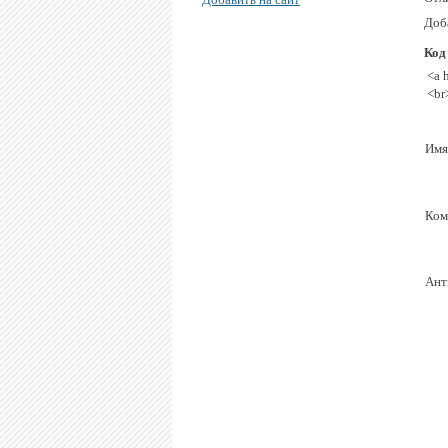
Доба
Код
<a 
<br
Имя
Ком
Ант