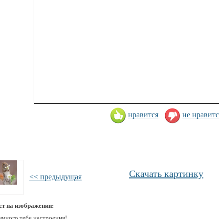
нравится
не нравитс
Скачать картинку
<< предыдущая
ст на изображении:
ичного тебе настроения!