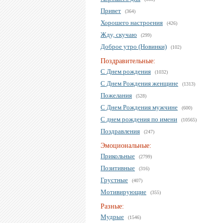
Привет
(364)
Хорошего настроения
(426)
Жду, скучаю
(299)
Доброе утро (Новинки)
(102)
Поздравительные:
С Днем рождения
(1032)
С Днем Рождения женщине
(1313)
Пожелания
(528)
С Днем Рождения мужчине
(600)
С днем рождения по имени
(10565)
Поздравления
(247)
Эмоциональные:
Прикольные
(2799)
Позитивные
(316)
Грустные
(407)
Мотивирующие
(355)
Разные:
Мудрые
(1546)