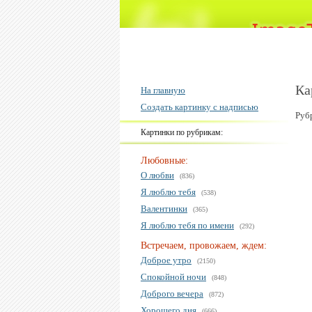
Ка
На главную
Создать картинку с надписью
Руб
Картинки по рубрикам:
Любовные:
О любви
(836)
Я люблю тебя
(538)
Валентинки
(365)
Я люблю тебя по имени
(292)
Встречаем, провожаем, ждем:
Доброе утро
(2150)
Спокойной ночи
(848)
Доброго вечера
(872)
Хорошего дня
(666)