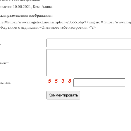
влено: 10.06.2021, Кем: Алина.
 для размещения изображения:
href='https://www.imagetext.ru/inscription-28655.php'><img src = 'https://www.im
>Картинки с надписями - Отличного тебе настроения!</a>
:
мент:
испам: