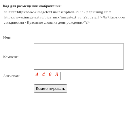
Код для размещения изображения:
<a href='https://www.imagetext.ru/inscription-29352.php'><img src =
'https://www.imagetext.ru/pics_max/imagetext_ru_29352.gif' ><br>Картинки
с надписями - Красивые слова на день рождения</a>
Имя:
Коммент:
Антиспам: