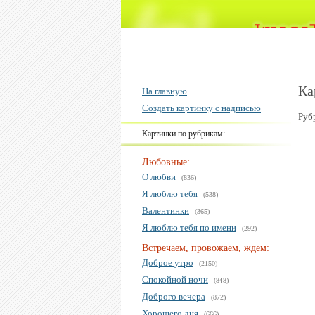
Ка
На главную
Создать картинку с надписью
Руб
Картинки по рубрикам:
Любовные:
О любви
(836)
Я люблю тебя
(538)
Валентинки
(365)
Я люблю тебя по имени
(292)
Встречаем, провожаем, ждем:
Доброе утро
(2150)
Спокойной ночи
(848)
Доброго вечера
(872)
Хорошего дня
(666)