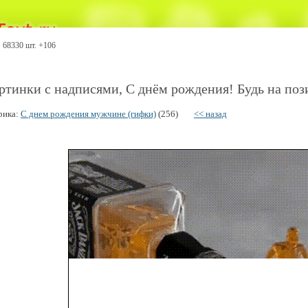
68330 шт. +106
ртинки с надписями, С днём рождения! Будь на поз
рика:
С днем рождения мужчине (гифки)
(256)
<< назад