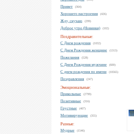
Привет
(364)
Хорошего настроения
(426)
Жду, скучаю
(299)
Доброе утро (Новинки)
(102)
Поздравительные:
С Днем рождения
(1032)
С Днем Рождения женщине
(1313)
Пожелания
(528)
С Днем Рождения мужчине
(600)
С днем рождения по имени
(10565)
Поздравления
(247)
Эмоциональные:
Прикольные
(2799)
Позитивные
(316)
Грустные
(407)
Мотивирующие
(355)
Разные:
Мудрые
(1546)