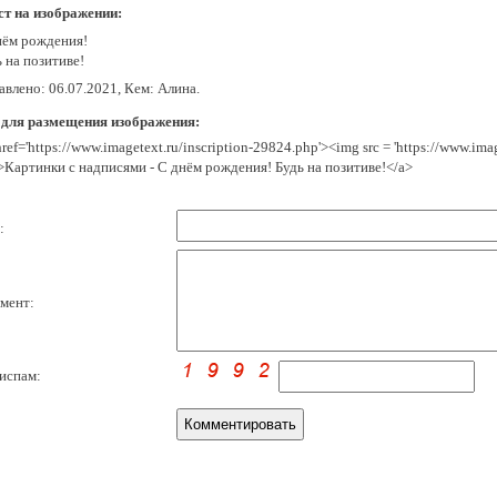
ст на изображении:
нём рождения!
 на позитиве!
влено: 06.07.2021, Кем: Алина.
 для размещения изображения:
href='https://www.imagetext.ru/inscription-29824.php'><img src = 'https://www.im
>Картинки с надписями - С днём рождения! Будь на позитиве!</a>
:
мент:
испам: