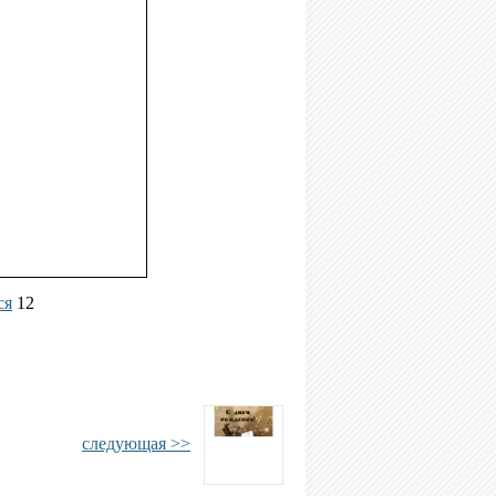
ся
12
следующая >>