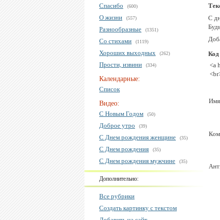
Спасибо
Тек
(600)
О жизни
С д
(557)
Будь
Разнообразные
(1351)
Доба
Со стихами
(1119)
Хороших выходных
Код
(262)
Прости, извини
<a 
(334)
<br
Календарные:
Список
Имя
Видео:
С Новым Годом
(50)
Доброе утро
(39)
Ком
С Днем рождения женщине
(35)
С Днем рождения
(35)
С Днем рождения мужчине
(35)
Ант
Дополнительно:
Все рубрики
Создать картинку с текстом
Добавить на сайт