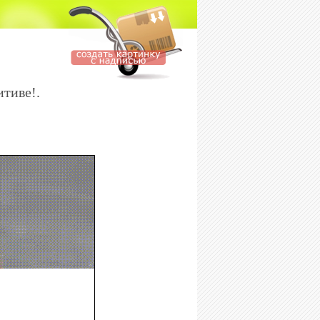
итиве!.