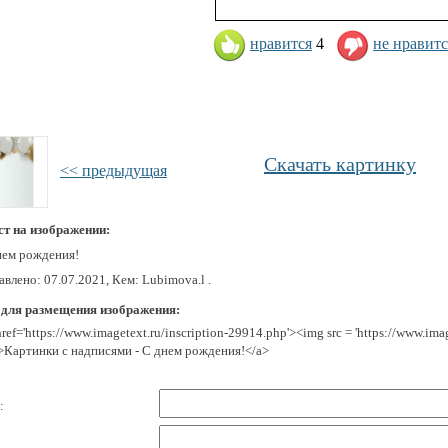
нравится
4
не нравитс
Скачать картинку
<< предыдущая
ст на изображении:
нем рождения!
влено: 07.07.2021, Кем: Lubimova.l .
 для размещения изображения:
href='https://www.imagetext.ru/inscription-29914.php'><img src = 'https://www.im
>Картинки с надписями - С днем рождения!</a>
: