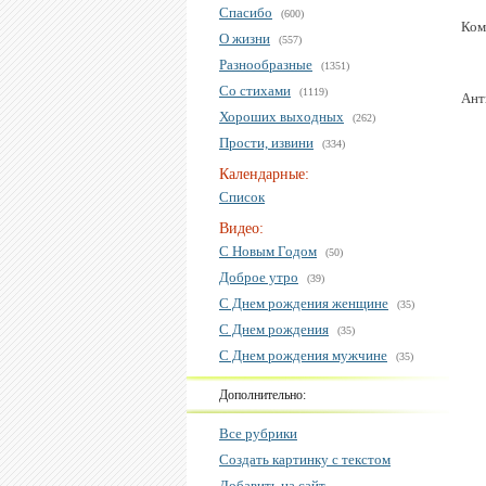
Спасибо
(600)
Ком
О жизни
(557)
Разнообразные
(1351)
Со стихами
(1119)
Ант
Хороших выходных
(262)
Прости, извини
(334)
Календарные:
Список
Видео:
С Новым Годом
(50)
Доброе утро
(39)
С Днем рождения женщине
(35)
С Днем рождения
(35)
С Днем рождения мужчине
(35)
Дополнительно:
Все рубрики
Создать картинку с текстом
Добавить на сайт