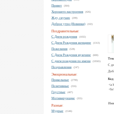
Привет
(364)
Хорошего настроения
(426)
Жду, скучаю
(299)
Доброе утро (Новинки)
(102)
Поздравительные:
С Днем рождения
(1032)
С Днем Рождения женщине
(1313)
Пожелания
(528)
С Днем Рождения мужчине
(600)
Тек
С днем рождения по имени
(10565)
С д
Поздравления
(247)
Доба
Эмоциональные:
Код
Прикольные
(2799)
<a 
Позитивные
(316)
<br
Грустные
(407)
Мотивирующие
(355)
Имя
Разные:
Мудрые
(1546)