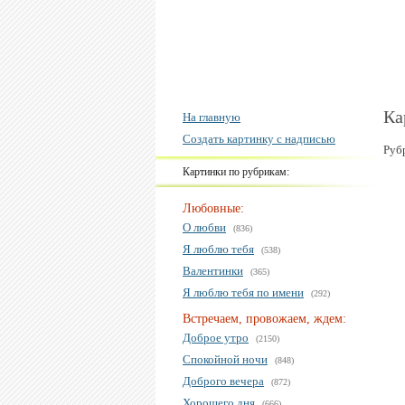
Ка
На главную
Создать картинку с надписью
Руб
Картинки по рубрикам:
Любовные:
О любви
(836)
Я люблю тебя
(538)
Валентинки
(365)
Я люблю тебя по имени
(292)
Встречаем, провожаем, ждем:
Доброе утро
(2150)
Спокойной ночи
(848)
Доброго вечера
(872)
Хорошего дня
(666)