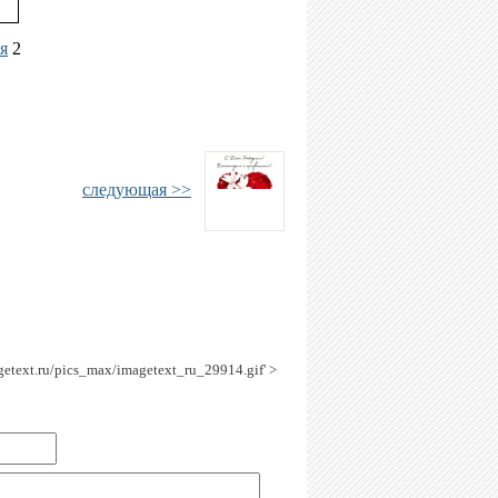
я
2
следующая >>
agetext.ru/pics_max/imagetext_ru_29914.gif' >