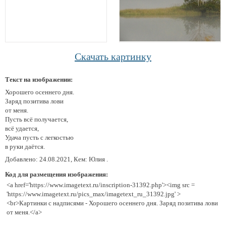
Скачать картинку
Текст на изображении:
Хорошего осеннего дня.
Заряд позитива лови
от меня.
Пусть всё получается,
всё удается,
Удача пусть с легкостью
в руки даётся.
Добавлено: 24.08.2021, Кем: Юлия .
Код для размещения изображения:
<a href='https://www.imagetext.ru/inscription-31392.php'><img src =
'https://www.imagetext.ru/pics_max/imagetext_ru_31392.jpg' >
<br>Картинки с надписями - Хорошего осеннего дня. Заряд позитива лови
от меня.</a>