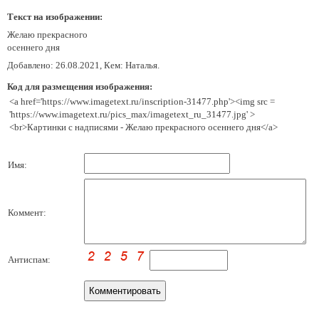
Текст на изображении:
Желаю прекрасного
осеннего дня
Добавлено: 26.08.2021, Кем: Наталья.
Код для размещения изображения:
<a href='https://www.imagetext.ru/inscription-31477.php'><img src =
'https://www.imagetext.ru/pics_max/imagetext_ru_31477.jpg' >
<br>Картинки с надписями - Желаю прекрасного осеннего дня</a>
Имя:
Коммент:
Антиспам: