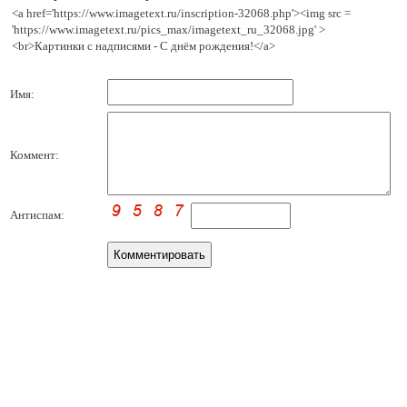
<a href='https://www.imagetext.ru/inscription-32068.php'><img src =
'https://www.imagetext.ru/pics_max/imagetext_ru_32068.jpg' >
<br>Картинки с надписями - С днём рождения!</a>
Имя:
Коммент:
Антиспам: