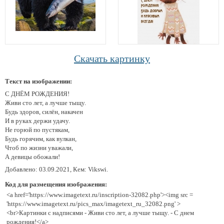
Скачать картинку
Текст на изображении:
С ДНЁМ РОЖДЕНИЯ!
Живи сто лет, а лучше тыщу.
Будь здоров, силён, накачен
И в руках держи удачу.
Не горюй по пустякам,
Будь горячим, как вулкан,
Чтоб по жизни уважали,
А девицы обожали!
Добавлено: 03.09.2021, Кем: Vikswi.
Код для размещения изображения:
<a href='https://www.imagetext.ru/inscription-32082.php'><img src =
'https://www.imagetext.ru/pics_max/imagetext_ru_32082.png' >
<br>Картинки с надписями - Живи сто лет, а лучше тыщу. - С днем
рождения!</a>