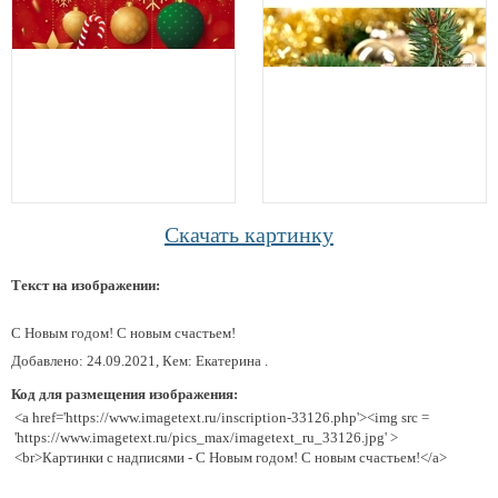
Скачать картинку
Текст на изображении:
С Новым годом! С новым счастьем!
Добавлено: 24.09.2021, Кем: Екатерина .
Код для размещения изображения:
<a href='https://www.imagetext.ru/inscription-33126.php'><img src =
'https://www.imagetext.ru/pics_max/imagetext_ru_33126.jpg' >
<br>Картинки с надписями - С Новым годом! С новым счастьем!</a>