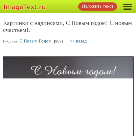
Наложить текст
Картинки с надписями, С Новым годом! С новым
счастьем!.
С Новым Годом
<< назад
Рубрика:
(909)