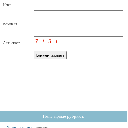
Имя:
Коммент:
Антиспам:
Популярные рубрики:
Хорошего дня