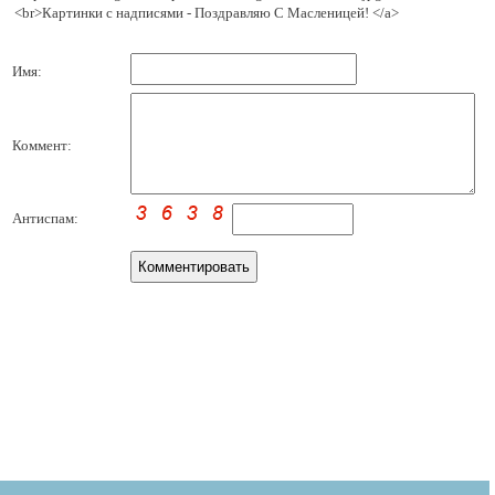
<br>Картинки с надписями - Поздравляю С Масленицей! </a>
Имя:
Коммент:
Антиспам: