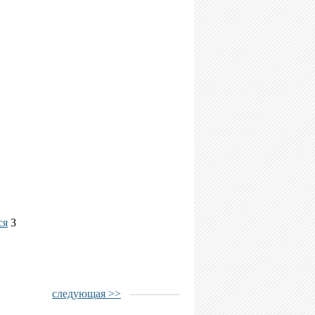
ся
3
следующая >>