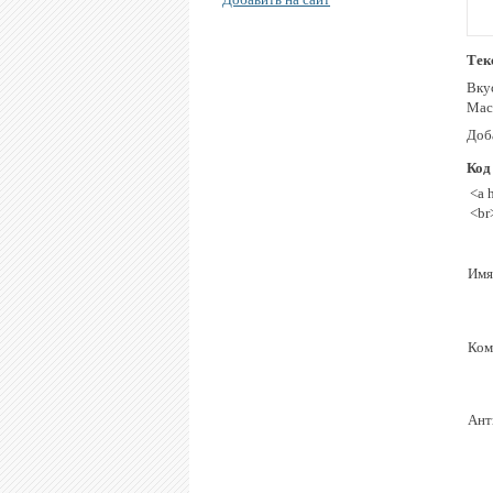
Тек
Вку
Мас
Доба
Код
<a 
<br
Имя
Ком
Ант