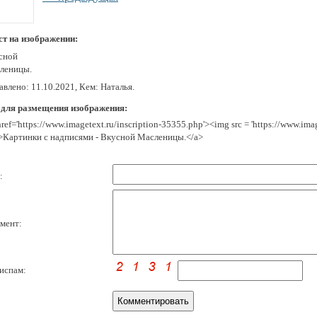
ст на изображении:
сной
леницы.
влено: 11.10.2021, Кем: Наталья.
 для размещения изображения:
href='https://www.imagetext.ru/inscription-35355.php'><img src = 'https://www.im
>Картинки с надписями - Вкусной Масленицы.</a>
:
мент:
испам: