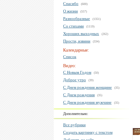
Спасибо
(600)
О жизни
(557)
Разнообразные
(1351)
Со стихами
(1119)
Хороших выходных
(262)
Прости, извини
(334)
Календарные:
Список
Видео:
С Новым Годом
(50)
Доброе утро
(39)
С Днем рождения женщине
(35)
С Днем рождения
(35)
С Днем рождения мужчине
(35)
Дополнительно:
Все рубрики
Создать картинку с текстом
Добавить на сайт