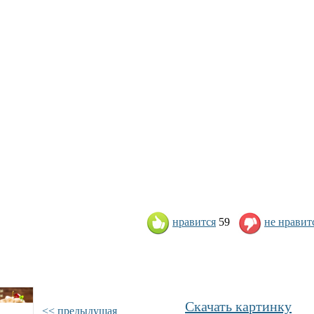
нравится
59
не нравит
Скачать картинку
<< предыдущая