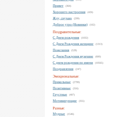
Привет
(364)
Хорошего настроения
(426)
Жду, скучаю
(299)
Доброе утро (Новинки)
(102)
Поздравительные:
С Днем рождения
(1032)
С Днем Рождения женщине
(1313)
Пожелания
(528)
С Днем Рождения мужчине
(600)
С днем рождения по имени
(10565)
Поздравления
(247)
Эмоциональные:
Прикольные
(2799)
Позитивные
(316)
Грустные
(407)
Мотивирующие
(355)
Разные:
Мудрые
(1546)