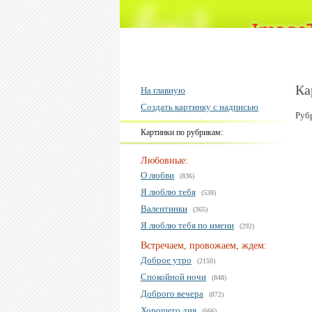
Ка
На главную
Создать картинку с надписью
Руб
Картинки по рубрикам:
Любовные:
О любви
(836)
Я люблю тебя
(538)
Валентинки
(365)
Я люблю тебя по имени
(292)
Встречаем, провожаем, ждем:
Доброе утро
(2150)
Спокойной ночи
(848)
Доброго вечера
(872)
Хорошего дня
(666)