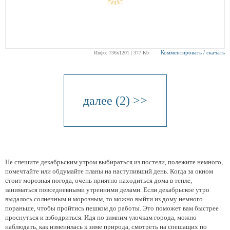
Комментировать / скачать
Инфо: 736х1201 | 377 Kb
далее (2) >>
Не спешите декабрьским утром выбираться из постели, полежите немного,
помечтайте или обдумайте планы на наступивший день. Когда за окном
стоит морозная погода, очень приятно находиться дома в тепле,
заниматься повседневными утренними делами. Если декабрьское утро
выдалось солнечным и морозным, то можно выйти из дому немного
пораньше, чтобы пройтись пешком до работы. Это поможет вам быстрее
проснуться и взбодриться. Идя по зимним улочкам города, можно
наблюдать, как изменилась к зиме природа, смотреть на спешащих по