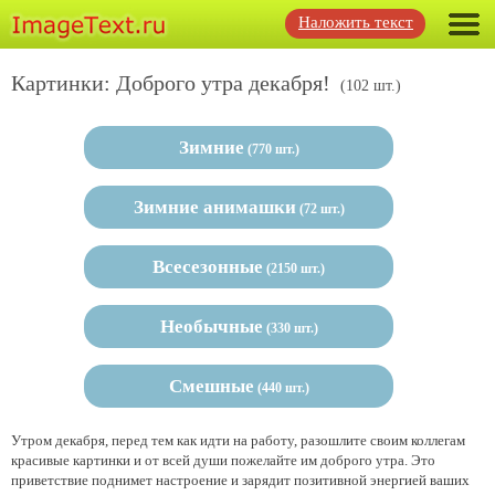
Наложить текст
Картинки: Доброго утра декабря!
(102 шт.)
Зимние
(770 шт.)
Зимние анимашки
(72 шт.)
Всесезонные
(2150 шт.)
Необычные
(330 шт.)
Смешные
(440 шт.)
Утром декабря, перед тем как идти на работу, разошлите своим коллегам
красивые картинки и от всей души пожелайте им доброго утра. Это
приветствие поднимет настроение и зарядит позитивной энергией ваших