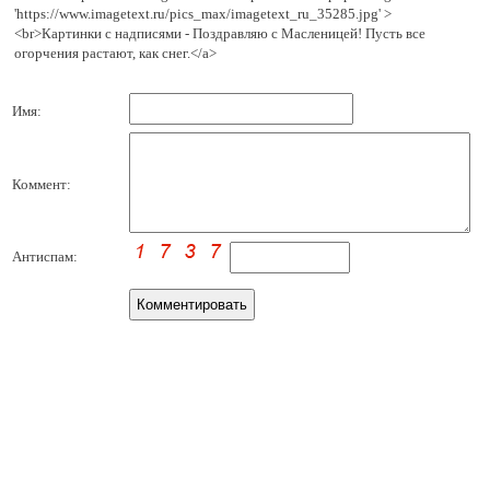
'https://www.imagetext.ru/pics_max/imagetext_ru_35285.jpg' >
<br>Картинки с надписями - Поздравляю с Масленицей! Пусть все
огорчения растают, как снег.</a>
Имя:
Коммент:
Антиспам: