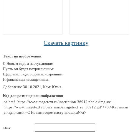
Скачать картинку
Текст на изображении:
С Новым годом наступающим!
Пусть он будет потрясающим:
Щедрым, плодородным, искренним
И финансами насыщенным.
Добавлено: 30.10.2021, Кем: Юлия.
Код для размещения изображения:
<a href='https://www.imagetext.ru/inscription-36912.php'><img src =
'https://www.imagetext.ru/pics_max/imagetext_ru_36912.gif' ><br>Картинки
с надписями - С Новым годом наступающим!</a>
Имя: