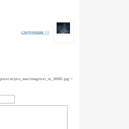
следующая >>
agetext.ru/pics_max/imagetext_ru_36981.jpg' >