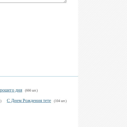
рошего дня
(666 шт.)
С Днем Рождения тете
)
(104 шт.)