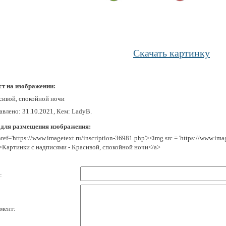
Скачать картинку
ст на изображении:
сивой, спокойной ночи
авлено: 31.10.2021, Кем: LadyB.
 для размещения изображения:
href='https://www.imagetext.ru/inscription-36981.php'><img src = 'https://www.im
>Картинки с надписями - Красивой, спокойной ночи</a>
:
мент: