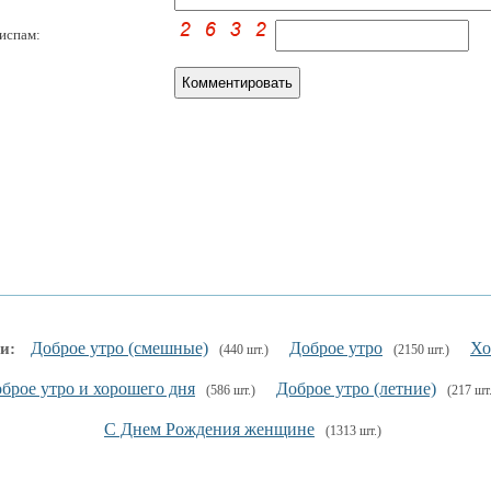
испам:
Доброе утро (смешные)
Доброе утро
Хо
и:
(440 шт.)
(2150 шт.)
брое утро и хорошего дня
Доброе утро (летние)
(586 шт.)
(217 шт.
С Днем Рождения женщине
(1313 шт.)