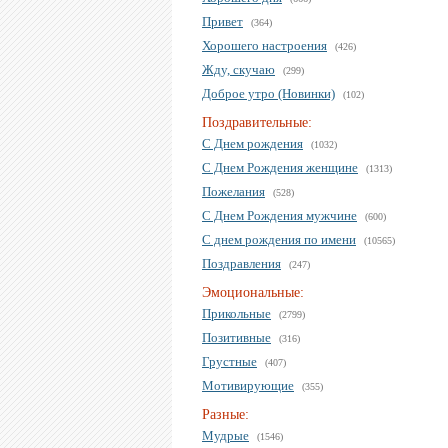
Привет
(364)
Хорошего настроения
(426)
Жду, скучаю
(299)
Доброе утро (Новинки)
(102)
Поздравительные:
С Днем рождения
(1032)
С Днем Рождения женщине
(1313)
Пожелания
(528)
С Днем Рождения мужчине
(600)
С днем рождения по имени
(10565)
Поздравления
(247)
Эмоциональные:
Прикольные
(2799)
Позитивные
(316)
Грустные
(407)
Мотивирующие
(355)
Разные:
Мудрые
(1546)