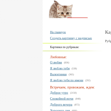
Ка
На главную
Создать картинку с надписью
Руб
Картинки по рубрикам:
Любовные:
О любви
(836)
Я люблю тебя
(538)
Валентинки
(365)
Я люблю тебя по имени
(292)
Встречаем, провожаем, ждем:
Доброе утро
(2150)
Спокойной ночи
(848)
Доброго вечера
(872)
Хорошего дня
(666)