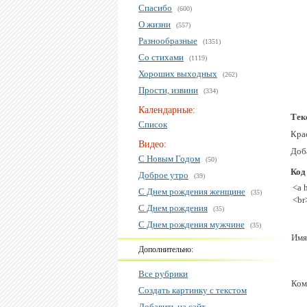
Спасибо
(600)
О жизни
(557)
Разнообразные
(1351)
Со стихами
(1119)
Хороших выходных
(262)
Прости, извини
(334)
Календарные:
Тек
Список
Кра
Видео:
Доб
С Новым Годом
(50)
Код
Доброе утро
(39)
<a 
С Днем рождения женщине
(35)
<br
С Днем рождения
(35)
С Днем рождения мужчине
(35)
Имя
Дополнительно:
Все рубрики
Ком
Создать картинку с текстом
Добавить на сайт