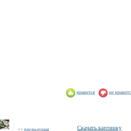
нравится
не нравитс
Скачать картинку
<< предыдущая