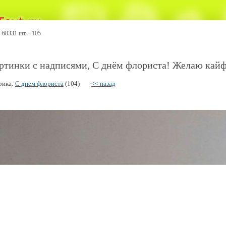
68331 шт. +105
ртинки с надписями, С днём флориста! Желаю кайфо
рика:
С днем флориста
(104)
<< назад