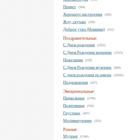
Привет
(364)
Хорошего настроения
(426)
Жду, скучаю
(299)
Доброе утро (Новинки)
(102)
Поздравительные:
С Днем рождения
(1032)
С Днем Рождения женщине
(1313)
Пожелания
(528)
С Днем Рождения мужчине
(600)
С днем рождения по имени
(10565)
Поздравления
(247)
Эмоциональные:
Прикольные
(2799)
Позитивные
(316)
Грустные
(407)
Мотивирующие
(355)
Разные:
Мудрые
(1546)