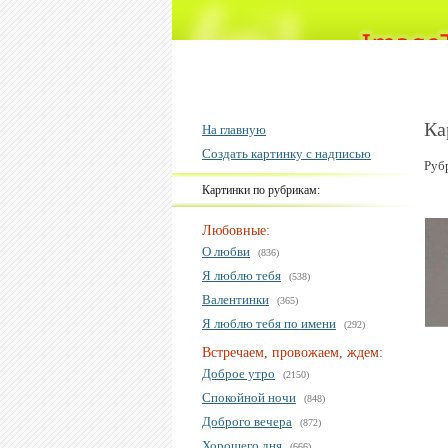
Ка
На главную
Создать картинку с надписью
Руб
Картинки по рубрикам:
Любовные:
О любви
(836)
Я люблю тебя
(538)
Валентинки
(365)
Я люблю тебя по имени
(292)
Встречаем, провожаем, ждем:
Доброе утро
(2150)
Спокойной ночи
(848)
Доброго вечера
(872)
Хорошего дня
(666)