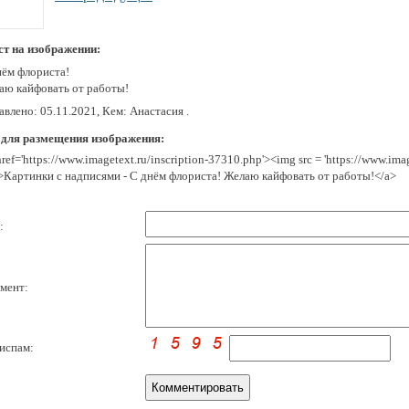
ст на изображении:
нём флориста!
аю кайфовать от работы!
влено: 05.11.2021, Кем: Анастасия .
 для размещения изображения:
href='https://www.imagetext.ru/inscription-37310.php'><img src = 'https://www.im
>Картинки с надписями - С днём флориста! Желаю кайфовать от работы!</a>
:
мент:
испам: