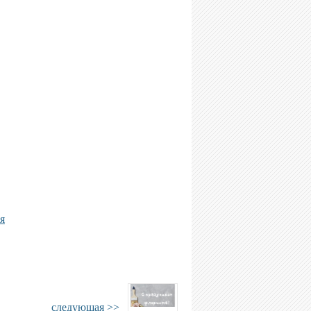
я
следующая >>