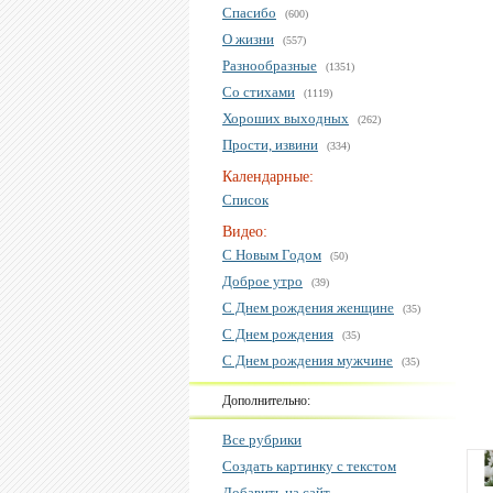
Спасибо
(600)
О жизни
(557)
Разнообразные
(1351)
Со стихами
(1119)
Хороших выходных
(262)
Прости, извини
(334)
Календарные:
Список
Видео:
С Новым Годом
(50)
Доброе утро
(39)
С Днем рождения женщине
(35)
С Днем рождения
(35)
С Днем рождения мужчине
(35)
Дополнительно:
Все рубрики
Создать картинку с текстом
Добавить на сайт