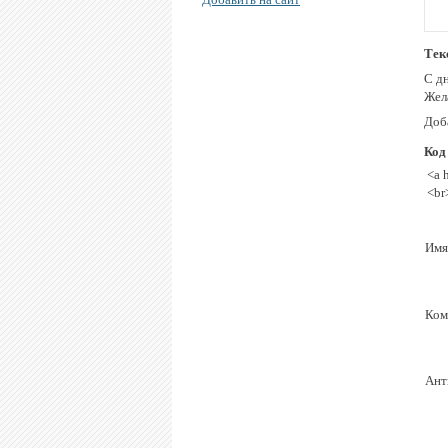
Тек
С д
Жел
Доба
Код
<a 
<br
Имя
Ком
Ант