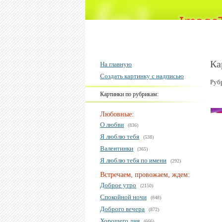
Ка
На главную
Создать картинку с надписью
Руб
Картинки по рубрикам:
Любовные:
О любви
(836)
Я люблю тебя
(538)
Валентинки
(365)
Я люблю тебя по имени
(292)
Встречаем, провожаем, ждем:
Доброе утро
(2150)
Спокойной ночи
(848)
Доброго вечера
(872)
Хорошего дня
(666)