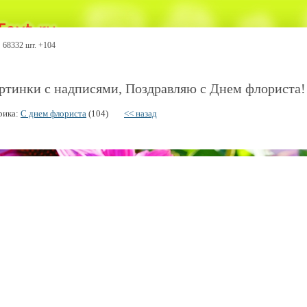
68332 шт. +104
ртинки с надписями, Поздравляю с Днем флориста! 
рика:
С днем флориста
(104)
<< назад