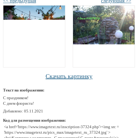
<< предыдущая
следующая >>
Скачать картинку
Текст на изображении:
С праздником!
С днем флориста!
Добавлено: 05.11.2021
Код для размещения изображения:
<a href='https://www.imagetext.ru/inscription-37324.php'><img src =
'https://www.imagetext.ru/pics_max/imagetext_ru_37324.jpg' >
<br>Картинки с надписями - С праздником! С днем флориста!</a>