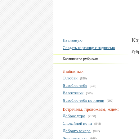
Ка
На главную
Создать картинку с надписью
Руб
Картинки по рубрикам:
Любовные:
О любви
(836)
Я люблю тебя
(538)
Валентинки
(365)
Я люблю тебя по имени
(292)
Встречаем, провожаем, ждем:
Доброе утро
(2150)
Спокойной ночи
(848)
Доброго вечера
(872)
Хорошего дня
(666)