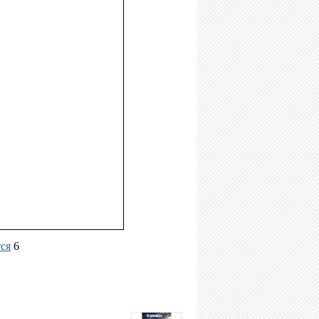
тся
6