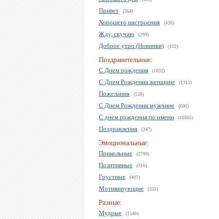
Привет
(364)
Хорошего настроения
(426)
Жду, скучаю
(299)
Доброе утро (Новинки)
(102)
Поздравительные:
С Днем рождения
(1032)
С Днем Рождения женщине
(1313)
Пожелания
(528)
С Днем Рождения мужчине
(600)
С днем рождения по имени
(10565)
Поздравления
(247)
Эмоциональные:
Прикольные
(2799)
Позитивные
(316)
Грустные
(407)
Мотивирующие
(355)
Разные:
Мудрые
(1546)