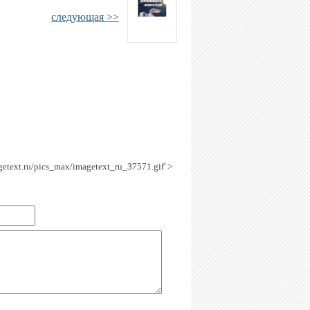
следующая >>
agetext.ru/pics_max/imagetext_ru_37571.gif' >