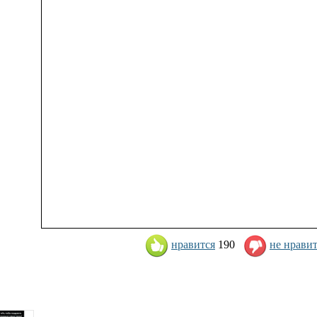
нравится
190
не нрави