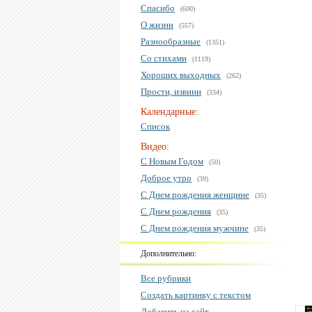
Спасибо
(600)
О жизни
(557)
Разнообразные
(1351)
Со стихами
(1119)
Хороших выходных
(262)
Прости, извини
(334)
Календарные:
Список
Видео:
С Новым Годом
(50)
Доброе утро
(39)
С Днем рождения женщине
(35)
С Днем рождения
(35)
С Днем рождения мужчине
(35)
Дополнительно:
Все рубрики
Создать картинку с текстом
Добавить на сайт