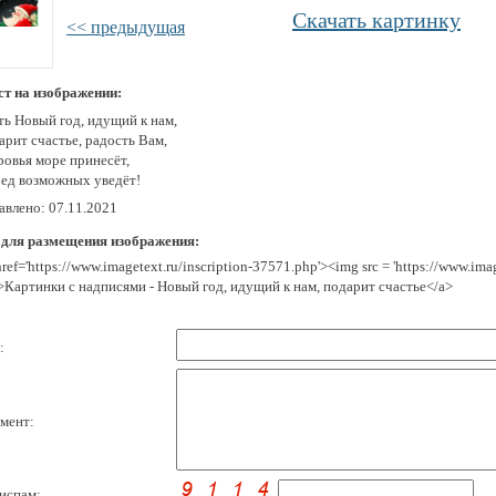
Скачать картинку
<< предыдущая
ст на изображении:
ть Новый год, идущий к нам,
арит счастье, радость Вам,
ровья море принесёт,
бед возможных уведёт!
авлено: 07.11.2021
 для размещения изображения:
href='https://www.imagetext.ru/inscription-37571.php'><img src = 'https://www.im
>Картинки с надписями - Новый год, идущий к нам, подарит счастье</a>
:
мент:
испам: