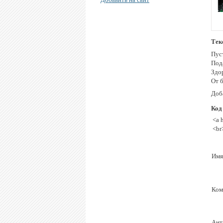
Тек
Пус
Под
Здо
От 
Доб
Код
<a 
<br
Имя
Ком
Ант