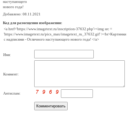
наступающего
нового года!
Добавлено: 08.11.2021
Код для размещения изображения:
<a href='https://www.imagetext.ru/inscription-37632.php'><img src =
'https://www.imagetext.ru/pics_max/imagetext_ru_37632.gif' ><br>Картинки
с надписями - Отличного наступающего нового года! </a>
Имя:
Коммент:
Антиспам: