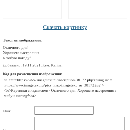
Скачать картинку
Текст на изображении:
Отличного дня!
Хорошего настроения
в любую погоду!
Добавлено: 19.11.2021, Кем: Karina.
Код для размещения изображения:
<a href='https://www.imagetext.ru/inscription-38172.php'><img src =
'https://www.imagetext.ru/pics_max/imagetext_ru_38172.jpg' >
<br>Картинки с надписями - Отличного дня! Хорошего настроения в
любую погоду!</a>
Имя: