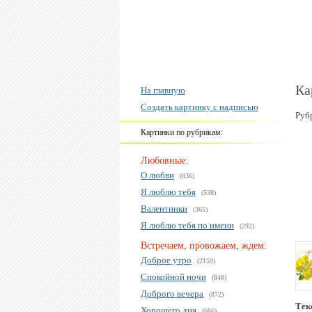
Ка
На главную
Создать картинку с надписью
Руб
Картинки по рубрикам:
Любовные:
О любви
(836)
Я люблю тебя
(538)
Валентинки
(365)
Я люблю тебя по имени
(292)
Встречаем, провожаем, ждем:
Доброе утро
(2150)
Спокойной ночи
(848)
Доброго вечера
(872)
Тек
Хорошего дня
(666)