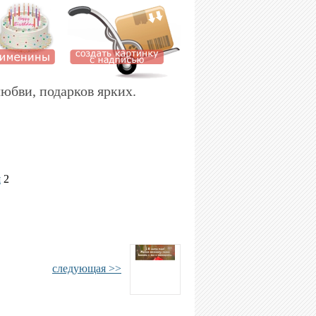
юбви, подарков ярких.
я
2
следующая >>