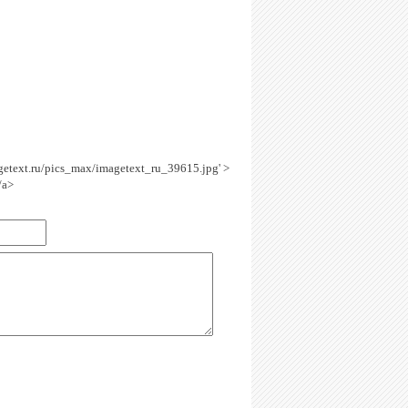
agetext.ru/pics_max/imagetext_ru_39615.jpg' >
/a>