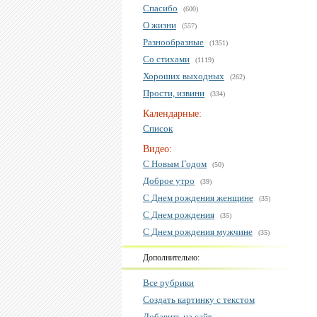
Спасибо
(600)
О жизни
(557)
Разнообразные
(1351)
Со стихами
(1119)
Хороших выходных
(262)
Прости, извини
(334)
Календарные:
Список
Видео:
С Новым Годом
(50)
Доброе утро
(39)
С Днем рождения женщине
(35)
С Днем рождения
(35)
С Днем рождения мужчине
(35)
Дополнительно:
Все рубрики
Создать картинку с текстом
Добавить на сайт