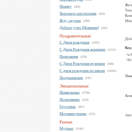
Жел
Привет
(364)
Тепл
Хорошего настроения
(426)
Ком
Жду, скучаю
Мно
(299)
Доброе утро (Новинки)
(102)
Поздравительные:
Доба
С Днем рождения
(1032)
Код
С Днем Рождения женщине
(1313)
<a 
Пожелания
(528)
<br
С Днем Рождения мужчине
(600)
С днем рождения по имени
(10565)
Имя
Поздравления
(247)
Эмоциональные:
Прикольные
(2799)
Ком
Позитивные
(316)
Грустные
(407)
Мотивирующие
(355)
Ант
Разные:
Мудрые
(1545)