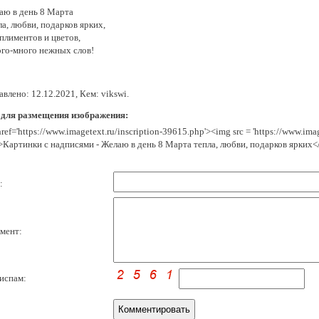
аю в день 8 Марта
а, любви, подарков ярких,
плиментов и цветов,
го-много нежных слов!
влено: 12.12.2021, Кем: vikswi.
 для размещения изображения:
href='https://www.imagetext.ru/inscription-39615.php'><img src = 'https://www.im
>Картинки с надписями - Желаю в день 8 Марта тепла, любви, подарков ярких<
:
мент:
испам: