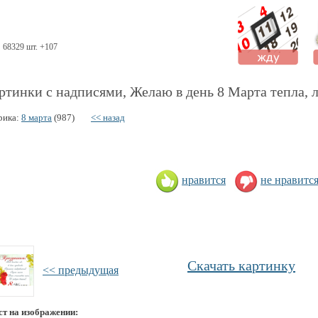
68329 шт. +107
ртинки с надписями, Желаю в день 8 Марта тепла, л
рика:
8 марта
(987)
<< назад
нравится
не нравитс
Скачать картинку
<< предыдущая
ст на изображении: