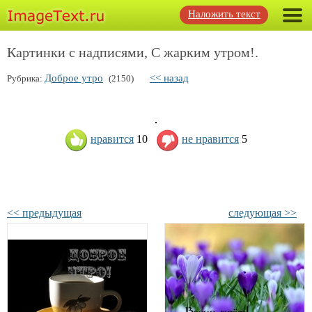
Наложить текст
Картинки с надписями, С жарким утром!.
Доброе утро
<< назад
Рубрика:
(2150)
нравится
10
не нравится
5
<< предыдущая
следующая >>