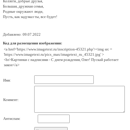
Коллеги, добрые друзья,
Большая, дружная семья,
Родные окружают люди,
Пусть, как задумал ты, все будет!
Добавлено: 09.07.2022
Код для размещения изображения:
<a href='https://www.imagetext.ru/inscription-45321.php'><img src =
'https://www.imagetext.ru/pics_max/imagetext_ru_45321.jpg' >
<br>Картинки с надписями - С днем рождения, Олег! Пускай работает
закон</a>
Имя:
Коммент:
Антиспам: