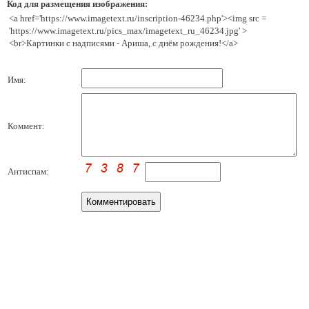
Код для размещения изображения:
<a href='https://www.imagetext.ru/inscription-46234.php'><img src =
'https://www.imagetext.ru/pics_max/imagetext_ru_46234.jpg' >
<br>Картинки с надписями - Ариша, с днём рождения!</a>
Имя:
Коммент:
Антиспам: