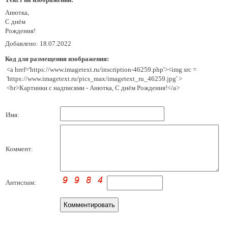
Анютка,
С днём
Рождения!
Добавлено: 18.07.2022
Код для размещения изображения:
<a href='https://www.imagetext.ru/inscription-46259.php'><img src =
'https://www.imagetext.ru/pics_max/imagetext_ru_46259.jpg' >
<br>Картинки с надписями - Анютка, С днём Рождения!</a>
Имя:
Коммент:
Антиспам: