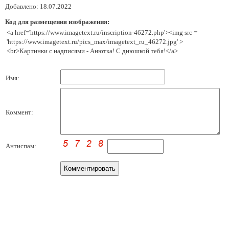
Добавлено: 18.07.2022
Код для размещения изображения:
<a href='https://www.imagetext.ru/inscription-46272.php'><img src =
'https://www.imagetext.ru/pics_max/imagetext_ru_46272.jpg' >
<br>Картинки с надписями - Анютка! С днюшкой тебя!</a>
Имя:
Коммент:
Антиспам: