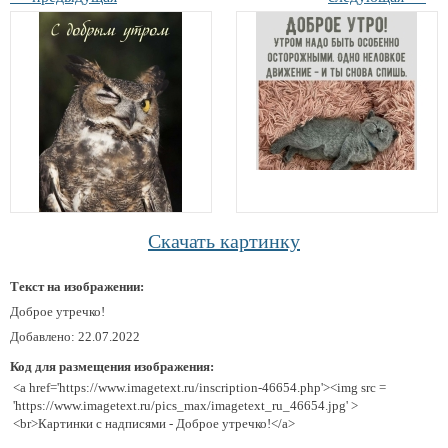
Скачать картинку
Текст на изображении:
Доброе утречко!
Добавлено: 22.07.2022
Код для размещения изображения:
<a href='https://www.imagetext.ru/inscription-46654.php'><img src =
'https://www.imagetext.ru/pics_max/imagetext_ru_46654.jpg' >
<br>Картинки с надписями - Доброе утречко!</a>