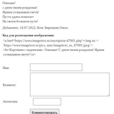
Олюшка!
с днем твоим рожденья!
Ярким солнышком свети!
Пусть удача помогает
На твоем большом пути!
Добавлено: 24.07.2022, Кем: Бирюкова Ольга.
Код для размещения изображения:
<a href='https://www.imagetext.ru/inscription-47001.php'><img src =
'https://www.imagetext.ru/pics_max/imagetext_ru_47001.jpeg' >
<br>Картинки с надписями - Олюшка! С днем твоим рожденья! Ярким
солнышком свети!</a>
Имя:
Коммент:
Антиспам: