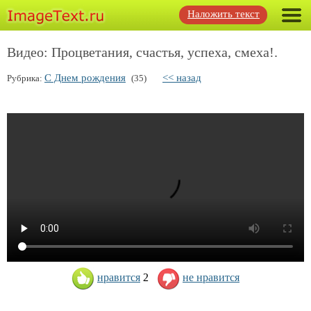
Наложить текст
Видео: Процветания, счастья, успеха, смеха!.
С Днем рождения
<< назад
Рубрика:
(35)
нравится
2
не нравится