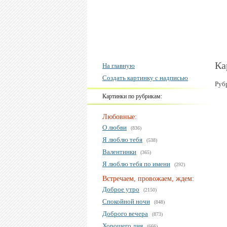
Ка
На главную
Создать картинку с надписью
Руб
Картинки по рубрикам:
Любовные:
О любви
(836)
Я люблю тебя
(538)
Валентинки
(365)
Я люблю тебя по имени
(292)
Встречаем, провожаем, ждем:
Доброе утро
(2150)
Спокойной ночи
(848)
Доброго вечера
(873)
Хорошего дня
(666)