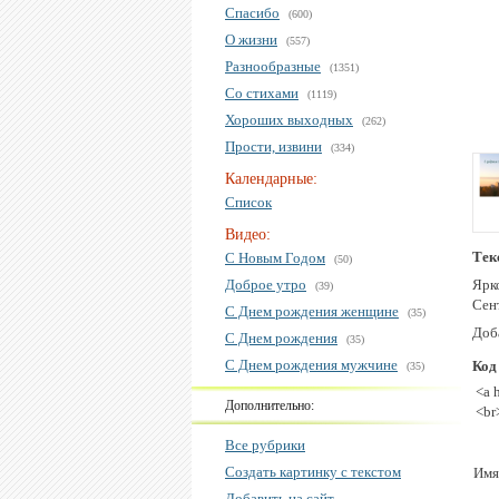
Спасибо
(600)
О жизни
(557)
Разнообразные
(1351)
Со стихами
(1119)
Хороших выходных
(262)
Прости, извини
(334)
Календарные:
Список
Видео:
Тек
С Новым Годом
(50)
Доброе утро
Ярк
(39)
Сен
С Днем рождения женщине
(35)
Доба
С Днем рождения
(35)
С Днем рождения мужчине
Код
(35)
<a 
Дополнительно:
<br
Все рубрики
Создать картинку с текстом
Имя
Добавить на сайт