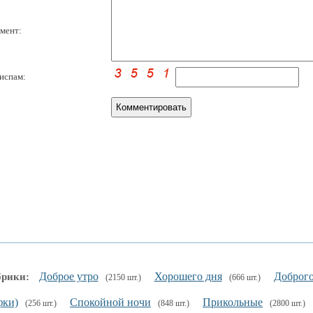
мент:
испам:
Доброе утро
Хорошего дня
Доброго
брики:
(2150 шт.)
(666 шт.)
фки)
Спокойной ночи
Прикольные
(256 шт.)
(848 шт.)
(2800 шт.)