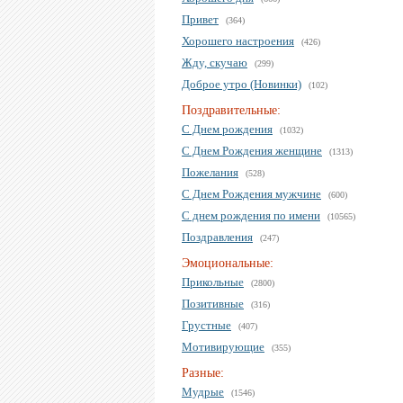
Привет
(364)
Хорошего настроения
(426)
Жду, скучаю
(299)
Доброе утро (Новинки)
(102)
Поздравительные:
С Днем рождения
(1032)
С Днем Рождения женщине
(1313)
Пожелания
(528)
С Днем Рождения мужчине
(600)
С днем рождения по имени
(10565)
Поздравления
(247)
Эмоциональные:
Прикольные
(2800)
Позитивные
(316)
Грустные
(407)
Мотивирующие
(355)
Разные:
Мудрые
(1546)