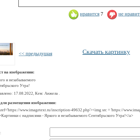
нравится
7
не нравит
Скачать картинку
<< предыдущая
ст на изображении:
ого и незабываемого
тябрьского Утра!
влено: 17.08.2022, Кем: Анжела .
 для размещения изображения:
href='https://www.imagetext.ru/inscription-49632.php'><img src = 'https://www.im
>Картинки с надписями - Яркого и незабываемого Сентябрьского Утра!</a>
: