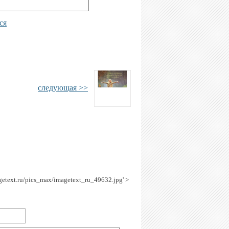
ся
следующая >>
agetext.ru/pics_max/imagetext_ru_49632.jpg' >