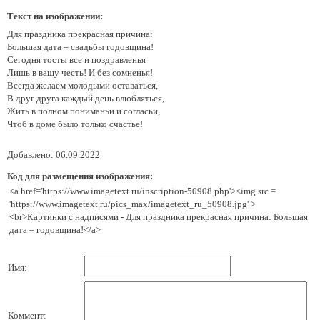
Текст на изображении:
Для праздника прекрасная причина:
Большая дата – свадьбы годовщина!
Сегодня тосты все и поздравленья
Лишь в вашу честь! И без сомненья!
Всегда желаем молодыми оставаться,
В друг друга каждый день влюбляться,
Жить в полном пониманьи и согласьи,
Чтоб в доме было только счастье!
Добавлено: 06.09.2022
Код для размещения изображения:
<a href='https://www.imagetext.ru/inscription-50908.php'><img src =
'https://www.imagetext.ru/pics_max/imagetext_ru_50908.jpg' >
<br>Картинки с надписями - Для праздника прекрасная причина: Большая
дата – годовщина!</a>
Имя:
Коммент: