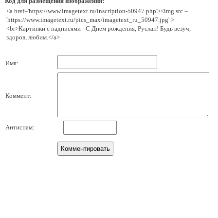
Код для размещения изображения:
<a href='https://www.imagetext.ru/inscription-50947.php'><img src =
'https://www.imagetext.ru/pics_max/imagetext_ru_50947.jpg' >
<br>Картинки с надписями - C Днем рождения, Руслан! Будь везуч,
здоров, любим.</a>
Имя:
Коммент:
Антиспам: