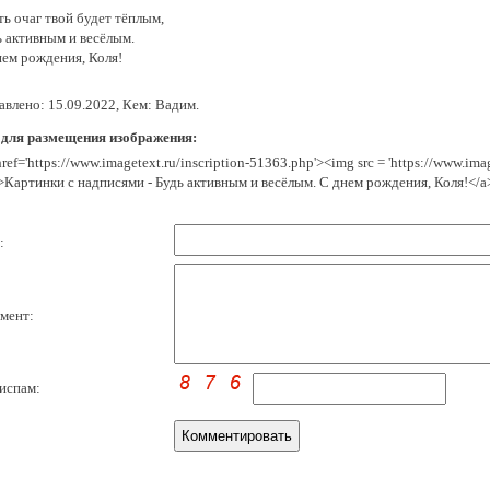
ь очаг твой будет тёплым,
ь активным и весёлым.
нем рождения, Коля!
авлено: 15.09.2022, Кем: Вадим.
 для размещения изображения:
href='https://www.imagetext.ru/inscription-51363.php'><img src = 'https://www.im
>Картинки с надписями - Будь активным и весёлым. С днем рождения, Коля!</a
:
мент:
испам: