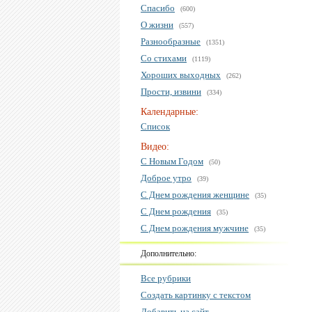
Спасибо
(600)
О жизни
(557)
Разнообразные
(1351)
Со стихами
(1119)
Хороших выходных
(262)
Прости, извини
(334)
Календарные:
Список
Видео:
С Новым Годом
(50)
Доброе утро
(39)
С Днем рождения женщине
(35)
С Днем рождения
(35)
С Днем рождения мужчине
(35)
Дополнительно:
Все рубрики
Создать картинку с текстом
Добавить на сайт