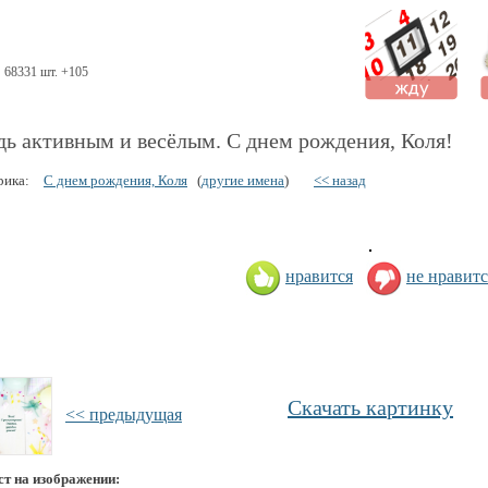
68331 шт. +105
дь активным и весёлым. С днем рождения, Коля!
рика:
С днем рождения, Коля
(
другие имена
)
<< назад
нравится
не нравитс
Скачать картинку
<< предыдущая
ст на изображении: