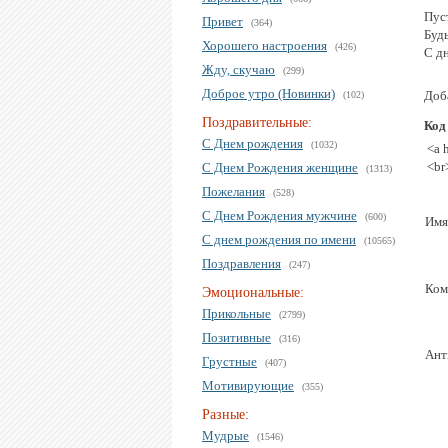
Пуст
Привет
(364)
Буд
Хорошего настроения
(426)
С д
Жду, скучаю
(299)
Доброе утро (Новинки)
Доб
(102)
Поздравительные:
Код
С Днем рождения
(1032)
<a 
<br
С Днем Рождения женщине
(1313)
Пожелания
(528)
С Днем Рождения мужчине
(600)
Имя
С днем рождения по имени
(10565)
Поздравления
(247)
Ком
Эмоциональные:
Прикольные
(2799)
Позитивные
(316)
Ант
Грустные
(407)
Мотивирующие
(355)
Разные:
Мудрые
(1546)