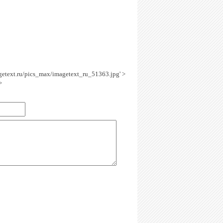
agetext.ru/pics_max/imagetext_ru_51363.jpg' >
>