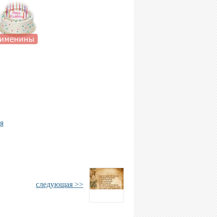
я
следующая >>