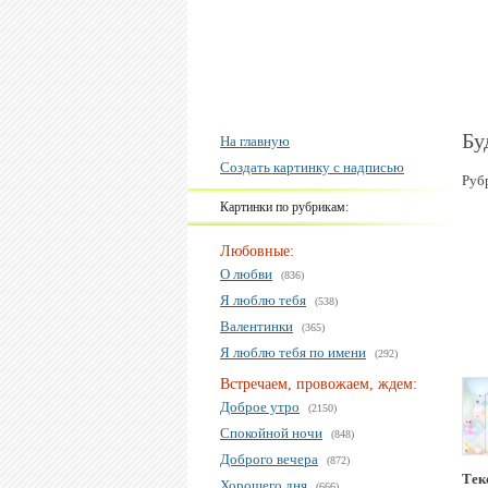
Бу
На главную
Создать картинку с надписью
Руб
Картинки по рубрикам:
Любовные:
О любви
(836)
Я люблю тебя
(538)
Валентинки
(365)
Я люблю тебя по имени
(292)
Встречаем, провожаем, ждем:
Доброе утро
(2150)
Спокойной ночи
(848)
Доброго вечера
(872)
Тек
Хорошего дня
(666)